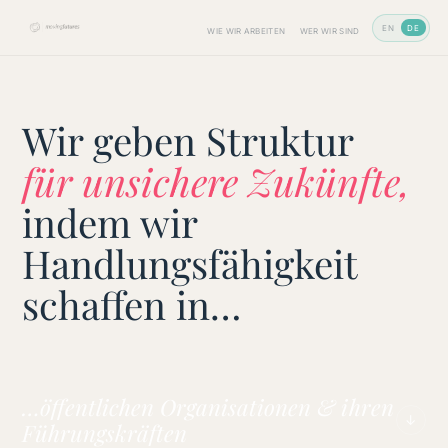
EN
DE
WIE WIR ARBEITEN
WER WIR SIND
Wir geben Struktur
für unsichere Zukünfte,
indem wir
Handlungsfähigkeit
schaffen in…
…öffentlichen Organisationen & ihren
↓
Führungskräften