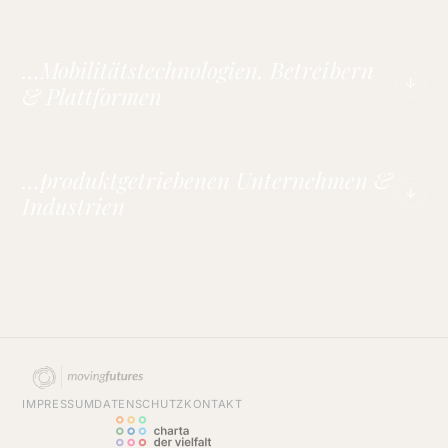
…Mobilitätstechnologien, Betreibern
↓
& Plattformen
…produktgetriebenen Unternehmen &
↓
Industrien
IMPRESSUM
DATENSCHUTZ
KONTAKT